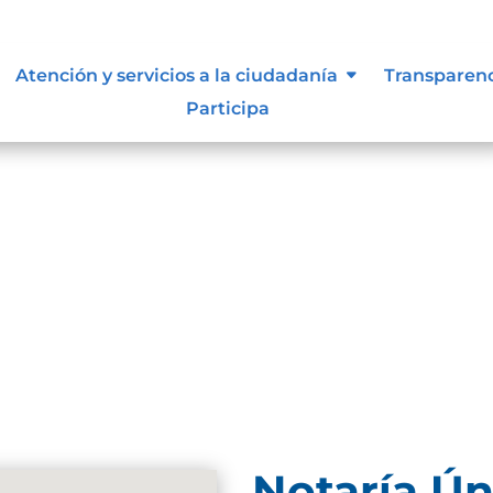
resultados
Atención y servicios a la ciudadanía
Transparen
Participa
se. Trate de perfeccionar su búsqueda o utilice la
Notaría Ún