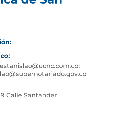
ión:
ico:
nestanislao@ucnc.com.co;
lao@supernotariado.gov.co
 79 Calle Santander