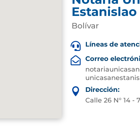
Estanislao
Bolívar
Líneas de atenc

Correo electrón

notariaunicasa
unicasanestanis
Dirección:

Calle 26 N° 14 -