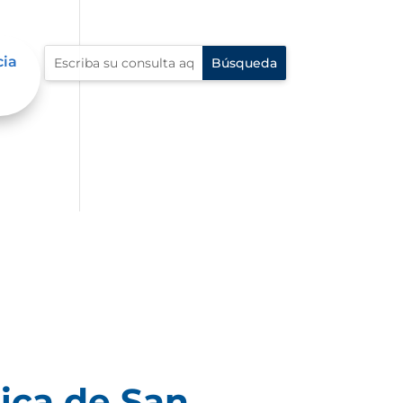
cia
ica de San