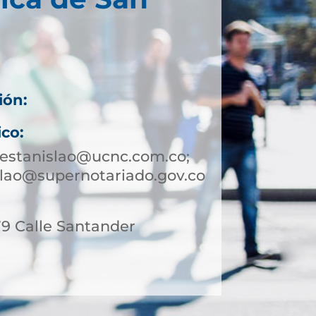
ión:
ico:
nestanislao@ucnc.com.co;
lao@supernotariado.gov.co
 79 Calle Santander