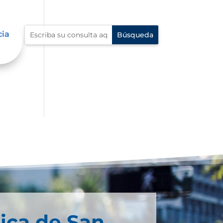
cia
ica de San