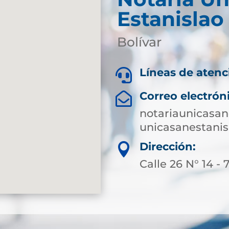
Estanislao
Bolívar
Líneas de atenc

Correo electrón

notariaunicasa
unicasanestanis
Dirección:

Calle 26 N° 14 -