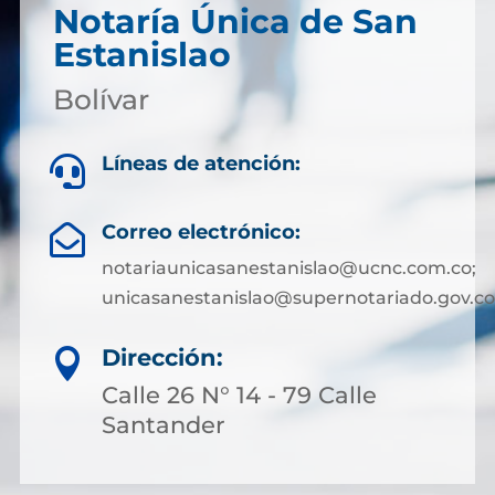
Notaría Única de San
Estanislao
Bolívar
Líneas de atención:

Correo electrónico:

notariaunicasanestanislao@ucnc.com.co;
unicasanestanislao@supernotariado.gov.co
Dirección:

Calle 26 N° 14 - 79 Calle
Santander