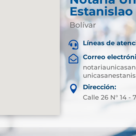
Estanislao
Bolívar
Líneas de atenc

Correo electrón

notariaunicasa
unicasanestanis
Dirección:

Calle 26 N° 14 -