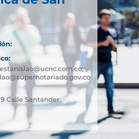
ión:
ico:
nestanislao@ucnc.com.co;
lao@supernotariado.gov.co
 79 Calle Santander