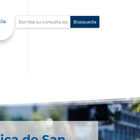
cia
ica de San