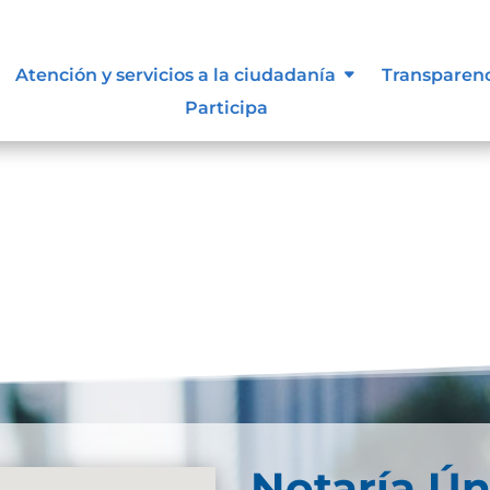
resultados
Atención y servicios a la ciudadanía
Transparen
Participa
se. Trate de perfeccionar su búsqueda o utilice la
Notaría Ún